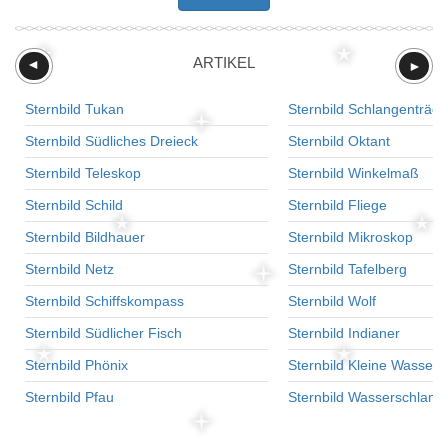
ARTIKEL
►
►
Sternbild Tukan
Sternbild Schlangenträge
Sternbild Südliches Dreieck
Sternbild Oktant
Sternbild Teleskop
Sternbild Winkelmaß
Sternbild Schild
Sternbild Fliege
Sternbild Bildhauer
Sternbild Mikroskop
Sternbild Netz
Sternbild Tafelberg
Sternbild Schiffskompass
Sternbild Wolf
Sternbild Südlicher Fisch
Sternbild Indianer
Sternbild Phönix
Sternbild Kleine Wasser
Sternbild Pfau
Sternbild Wasserschlang