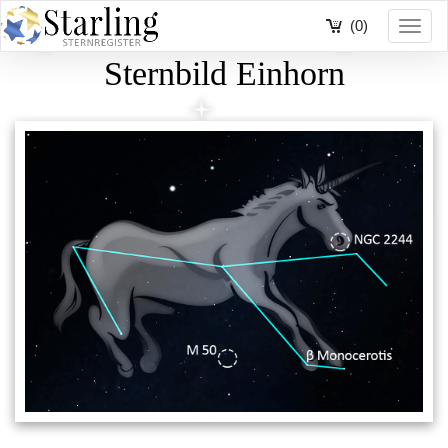
(0)
Toggl
navig
Sternbild Einhorn