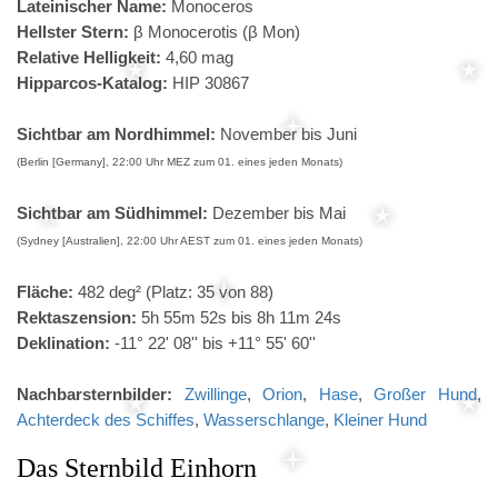
Lateinischer Name:
Monoceros
Hellster Stern:
β Monocerotis (β Mon)
Relative Helligkeit:
4,60 mag
Hipparcos-Katalog:
HIP 30867
Sichtbar am Nordhimmel:
November bis Juni
(Berlin [Germany], 22:00 Uhr MEZ zum 01. eines jeden Monats)
Sichtbar am Südhimmel:
Dezember bis Mai
(Sydney [Australien], 22:00 Uhr AEST zum 01. eines jeden Monats)
Fläche:
482 deg² (Platz: 35 von 88)
Rektaszension:
5h 55m 52s bis 8h 11m 24s
Deklination:
-11° 22' 08'' bis +11° 55' 60''
Nachbarsternbilder:
Zwillinge
,
Orion
,
Hase
,
Großer Hund
,
Achterdeck des Schiffes
,
Wasserschlange
,
Kleiner Hund
Das Sternbild Einhorn