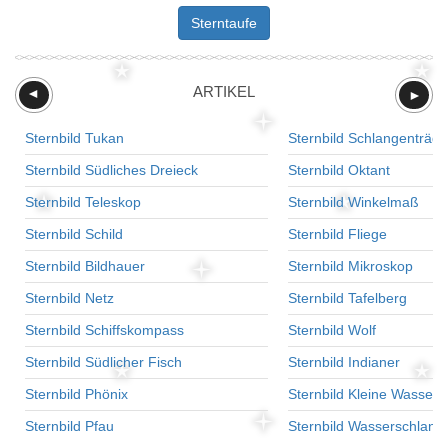
Sterntaufe
ARTIKEL
►
►
Sternbild Tukan
Sternbild Schlangenträge
Sternbild Südliches Dreieck
Sternbild Oktant
Sternbild Teleskop
Sternbild Winkelmaß
Sternbild Schild
Sternbild Fliege
Sternbild Bildhauer
Sternbild Mikroskop
Sternbild Netz
Sternbild Tafelberg
Sternbild Schiffskompass
Sternbild Wolf
Sternbild Südlicher Fisch
Sternbild Indianer
Sternbild Phönix
Sternbild Kleine Wasser
Sternbild Pfau
Sternbild Wasserschlang