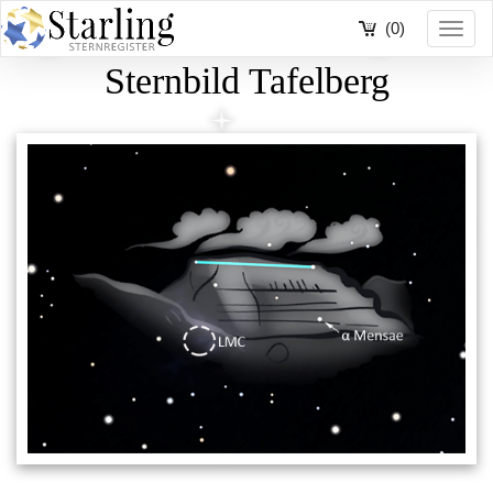
(0)
Toggl
navig
Sternbild Tafelberg