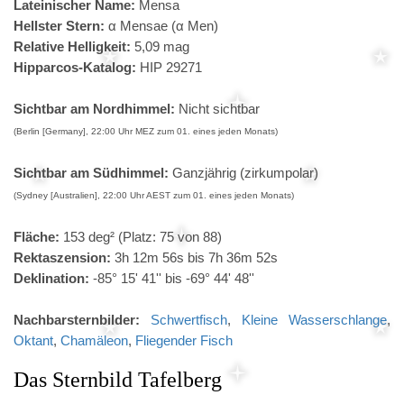
Lateinischer Name:
Mensa
Hellster Stern:
α Mensae (α Men)
Relative Helligkeit:
5,09 mag
Hipparcos-Katalog:
HIP 29271
Sichtbar am Nordhimmel:
Nicht sichtbar
(Berlin [Germany], 22:00 Uhr MEZ zum 01. eines jeden Monats)
Sichtbar am Südhimmel:
Ganzjährig (zirkumpolar)
(Sydney [Australien], 22:00 Uhr AEST zum 01. eines jeden Monats)
Fläche:
153 deg² (Platz: 75 von 88)
Rektaszension:
3h 12m 56s bis 7h 36m 52s
Deklination:
-85° 15' 41'' bis -69° 44' 48''
Nachbarsternbilder:
Schwertfisch
,
Kleine Wasserschlange
,
Oktant
,
Chamäleon
,
Fliegender Fisch
Das Sternbild Tafelberg