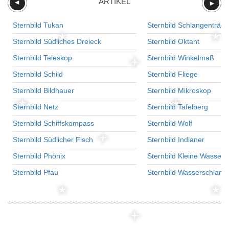
ARTIKEL
►
►
Sternbild Tukan
Sternbild Schlangenträge
Sternbild Südliches Dreieck
Sternbild Oktant
Sternbild Teleskop
Sternbild Winkelmaß
Sternbild Schild
Sternbild Fliege
Sternbild Bildhauer
Sternbild Mikroskop
Sternbild Netz
Sternbild Tafelberg
Sternbild Schiffskompass
Sternbild Wolf
Sternbild Südlicher Fisch
Sternbild Indianer
Sternbild Phönix
Sternbild Kleine Wasser
Sternbild Pfau
Sternbild Wasserschlang