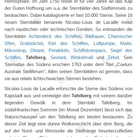
Hemisphäre. Im Jahr 1750 reiste er für vier Jahre an das Kap
der Guten Hoffnung um u.a. die Sternbilder des Südhimmels zu
beobachten. Dabei katalogisierte er fast 10.000 Sterne. Seine 16
neuen Sternbilder benannte Nicolas-Louis de Lacaille meist
nach nautischen oder technischen Geräten. So entstanden die
Sternbilder
Achterdeck des Schiffes
,
Bildhauer
,
Chemischer
Ofen
,
Grabstichel
,
Kiel des Schiffes
,
Luftpumpe
,
Maler
,
Mikroskop
,
Oktant
,
Pendeluhr
,
Schiffskompass
,
Segel des
Schiffes
,
Tafelberg
,
Sextant
,
Winkelmaß
und
Zirkel
. Sein
Sternatlas des Südens erschien 1763 unter dem Titel „Coelum
Australe Stelliferum“. Allen seinen Sternbildern ist gemein, dass
sie aus relativ lichtschwachen Sternen bestehen.
Nicolas-Louis de Lacaille erforschte die Sterne des Südens von
Kapstadt aus und verewigte den
Tafelberg
mit seinem darüber
liegenden Gewölk in dem Sternbild Tafelberg. Im
südafrikanischen Sommer (im Monat Dezember) lässt sich das
Naturschauspiel um den Tafelberg am besten bestaunen. Zu
dieser Zeit liegt eine dünne Wolkenschicht über dem Berg, die
auf der Nord- und Westseite die Steilhänge hinunterzufließen