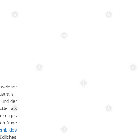
, welcher
tralis“.
a und der
ößer als
enkeliges
ßen Auge
ernbildes
Südliches