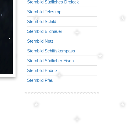
Sternbild Südliches Dreieck
Sternbild Okt
Sternbild Teleskop
Sternbild Wi
Sternbild Schild
Sternbild Flie
Sternbild Bildhauer
Sternbild Mik
Sternbild Netz
Sternbild Tafe
Sternbild Schiffskompass
Sternbild Wolf
Sternbild Südlicher Fisch
Sternbild Indi
Sternbild Phönix
Sternbild Kle
Sternbild Pfau
Sternbild Wa