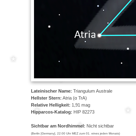
Lateinischer Name:
Triangulum Australe
Hellster Stern:
Atria (α TrA)
Relative Helligkeit:
1,91 mag
Hipparcos-Katalog:
HIP 82273
Sichtbar am Nordhimmel:
Nicht sichtbar
(Berlin [Germany], 22:00 Uhr MEZ zum 01. eines jeden Monats)