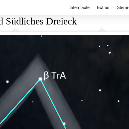
Sterntaufe
Extras
Sternr
ld Südliches Dreieck