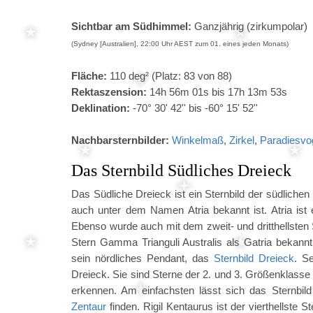
Sichtbar am Südhimmel:
Ganzjährig (zirkumpolar)
(Sydney [Australien], 22:00 Uhr AEST zum 01. eines jeden Monats)
Fläche:
110 deg² (Platz: 83 von 88)
Rektaszension:
14h 56m 01s bis 17h 13m 53s
Deklination:
-70° 30' 42'' bis -60° 15' 52''
Nachbarsternbilder:
Winkelmaß
,
Zirkel
,
Paradiesvo
Das Sternbild Südliches Dreieck
Das Südliche Dreieck ist ein Sternbild der südlichen
auch unter dem Namen Atria bekannt ist. Atria ist e
Ebenso wurde auch mit dem zweit- und dritthellsten St
Stern Gamma Trianguli Australis als Gatria bekannt.
sein nördliches Pendant, das
Sternbild Dreieck
. Se
Dreieck. Sie sind Sterne der 2. und 3. Größenklasse
erkennen. Am einfachsten lässt sich das Sternbild
Zentaur
finden. Rigil Kentaurus ist der vierthellste