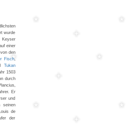
lichsten
rt wurde
n Keyser
uf einer
d von den
er Fisch
,
d
Tukan
ahr 1503
nn durch
Plancius,
hrer. Er
yser und
 seinen
Louis de
ufer der