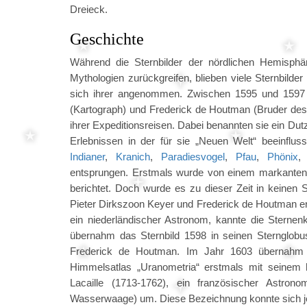
Dreieck.
Geschichte
Während die Sternbilder der nördlichen Hemisphär
Mythologien zurückgreifen, blieben viele Sternbild
sich ihrer angenommen. Zwischen 1595 und 1597 ka
(Kartograph) und Frederick de Houtman (Bruder des 
ihrer Expeditionsreisen. Dabei benannten sie ein Du
Erlebnissen in der für sie „Neuen Welt“ beeinfluss
Indianer
,
Kranich
,
Paradiesvogel
,
Pfau
,
Phönix
entsprungen. Erstmals wurde von einem markanten 
berichtet. Doch wurde es zu dieser Zeit in keinen
Pieter Dirkszoon Keyer und Frederick de Houtman erst
ein niederländischer Astronom, kannte die Sternen
übernahm das Sternbild 1598 in seinen Sternglobu
Frederick de Houtman. Im Jahr 1603 übernahm 
Himmelsatlas „Uranometria“ erstmals mit seinem 
Lacaille (1713-1762), ein französischer Astronom
Wasserwaage) um. Diese Bezeichnung konnte sich je