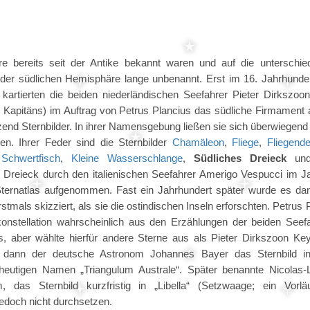
e bereits seit der Antike bekannt waren und auf die unterschied
er der südlichen Hemisphäre lange unbenannt. Erst im 16. Jahrhunde
rtierten die beiden niederländischen Seefahrer Pieter Dirkszoo
Kapitäns) im Auftrag von Petrus Plancius das südliche Firmament a
tzend Sternbilder. In ihrer Namensgebung ließen sie sich überwiegen
en. Ihrer Feder sind die Sternbilder
Chamäleon
,
Fliege
,
Fliegend
,
Schwertfisch
,
Kleine Wasserschlange
,
Südliches Dreieck
un
Dreieck durch den italienischen Seefahrer Amerigo Vespucci im J
 Sternatlas aufgenommen. Fast ein Jahrhundert später wurde es da
mals skizziert, als sie die ostindischen Inseln erforschten. Petrus 
konstellation wahrscheinlich aus den Erzählungen der beiden Seefa
s, aber wählte hierfür andere Sterne aus als Pieter Dirkszoon Ke
dann der deutsche Astronom Johannes Bayer das Sternbild in
heutigen Namen „Triangulum Australe“. Später benannte Nicolas-
, das Sternbild kurzfristig in „Libella“ (Setzwaage; ein Vorlä
doch nicht durchsetzen.