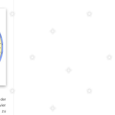
 der
vier
s zu