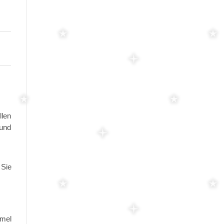
llen
 und
 Sie
mmel