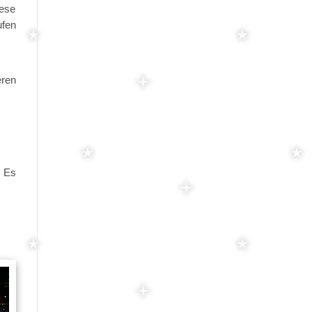
iese
ufen
ren
. Es