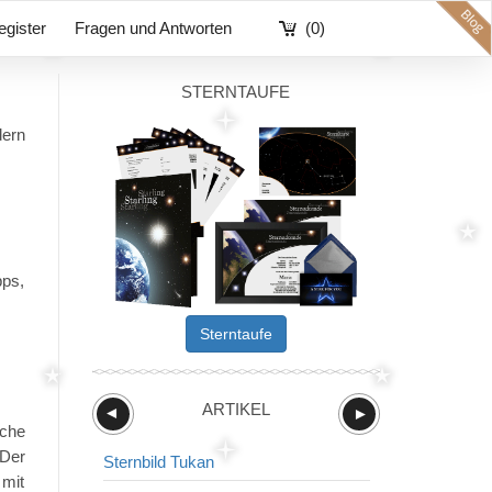
egister
Fragen und Antworten
(0)
STERNTAUFE
dern
pps,
Sterntaufe
ARTIKEL
►
►
äche
 Der
Sternbild Tukan
Sternbild Sch
 mit