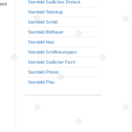
Sternbild Südliches Dreieck
Sternbild Okt
ieht
Sternbild Teleskop
Sternbild Wi
Sternbild Schild
Sternbild Flie
Sternbild Bildhauer
Sternbild Mik
Sternbild Netz
Sternbild Tafe
Sternbild Schiffskompass
Sternbild Wolf
Sternbild Südlicher Fisch
Sternbild Indi
Sternbild Phönix
Sternbild Kle
Sternbild Pfau
Sternbild Wa