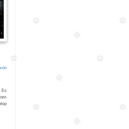
 von
. Es
oben
ptop