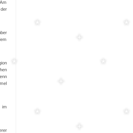
 (Am
 der
über
 dem
gion
chen
Wenn
mmel
d im
erer