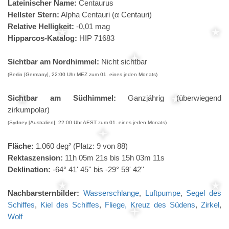
Lateinischer Name:
Centaurus
Hellster Stern:
Alpha Centauri (α Centauri)
Relative Helligkeit:
-0,01 mag
Hipparcos-Katalog:
HIP 71683
Sichtbar am Nordhimmel:
Nicht sichtbar
(Berlin [Germany], 22:00 Uhr MEZ zum 01. eines jeden Monats)
Sichtbar am Südhimmel:
Ganzjährig (überwiegend
zirkumpolar)
(Sydney [Australien], 22:00 Uhr AEST zum 01. eines jeden Monats)
Fläche:
1.060 deg² (Platz: 9 von 88)
Rektaszension:
11h 05m 21s bis 15h 03m 11s
Deklination:
-64° 41' 45'' bis -29° 59' 42''
Nachbarsternbilder:
Wasserschlange
,
Luftpumpe
,
Segel des
Schiffes
,
Kiel des Schiffes
,
Fliege,
Kreuz des Südens
,
Zirkel
,
Wolf