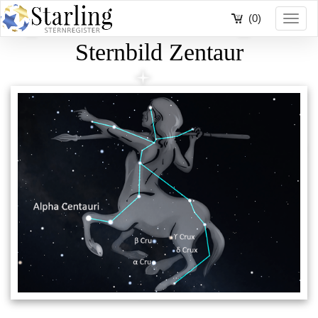
(0)
Toggl
navig
Sternbild Zentaur