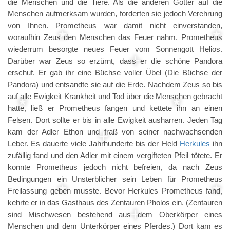
die Menschen und die Tiere. Als die anderen Götter auf die
Menschen aufmerksam wurden, forderten sie jedoch Verehrung
von Ihnen. Prometheus war damit nicht einverstanden,
woraufhin Zeus den Menschen das Feuer nahm. Prometheus
wiederrum besorgte neues Feuer vom Sonnengott Helios.
Darüber war Zeus so erzürnt, dass er die schöne Pandora
erschuf. Er gab ihr eine Büchse voller Übel (Die Büchse der
Pandora) und entsandte sie auf die Erde. Nachdem Zeus so bis
auf alle Ewigkeit Krankheit und Tod über die Menschen gebracht
hatte, ließ er Prometheus fangen und kettete ihn an einen
Felsen. Dort sollte er bis in alle Ewigkeit ausharren. Jeden Tag
kam der Adler Ethon und fraß von seiner nachwachsenden
Leber. Es dauerte viele Jahrhunderte bis der Held
Herkules
ihn
zufällig fand und den Adler mit einem vergifteten Pfeil tötete. Er
konnte Prometheus jedoch nicht befreien, da nach Zeus
Bedingungen ein Unsterblicher sein Leben für Prometheus
Freilassung geben musste. Bevor Herkules Prometheus fand,
kehrte er in das Gasthaus des Zentauren Pholos ein. (Zentauren
sind Mischwesen bestehend aus dem Oberkörper eines
Menschen und dem Unterkörper eines Pferdes.) Dort kam es