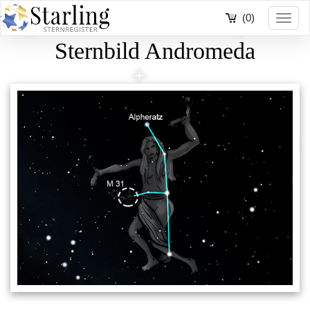
(0)
Toggl
navig
Sternbild Andromeda