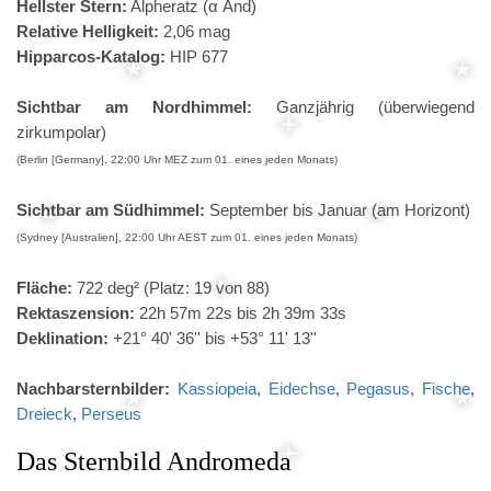
Hellster Stern:
Alpheratz (α And)
Relative Helligkeit:
2,06 mag
Hipparcos-Katalog:
HIP 677
Sichtbar am Nordhimmel:
Ganzjährig (überwiegend
zirkumpolar)
(Berlin [Germany], 22:00 Uhr MEZ zum 01. eines jeden Monats)
Sichtbar am Südhimmel:
September bis Januar (am Horizont)
(Sydney [Australien], 22:00 Uhr AEST zum 01. eines jeden Monats)
Fläche:
722 deg² (Platz: 19 von 88)
Rektaszension:
22h 57m 22s bis 2h 39m 33s
Deklination:
+21° 40' 36'' bis +53° 11' 13''
Nachbarsternbilder:
Kassiopeia
,
Eidechse
,
Pegasus
,
Fische
,
Dreieck
,
Perseus
Das Sternbild Andromeda