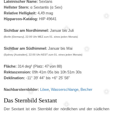
Lateinischer Name:
Sextans
Hellster Stern:
α Sextantis (α Sex)
Relative Helligkeit:
4,49 mag
Hipparcos-Katalog:
HIP 49641
Sichtbar am Nordhimmel:
Januar bis Juli
(Berlin [Germany], 22:00 Uhr MEZ zum 01. eines jeden Monats)
Sichtbar am Südhimmel:
Januar bis Mai
(Sydney [Australien], 22:00 Uhr AEST zum 01. eines jeden Monats)
Fläche:
314 deg² (Platz: 47 von 88)
Rektaszension:
09h 41m 05s bis 10h 51m 30s
Deklination:
-11° 39' 44'' bis +6° 25' 58''
Nachbarsternbilder:
Löwe
,
Wasserschlange
,
Becher
Das Sternbild Sextant
Der Sextant ist ein Sternbild der nördlichen und der südlichen